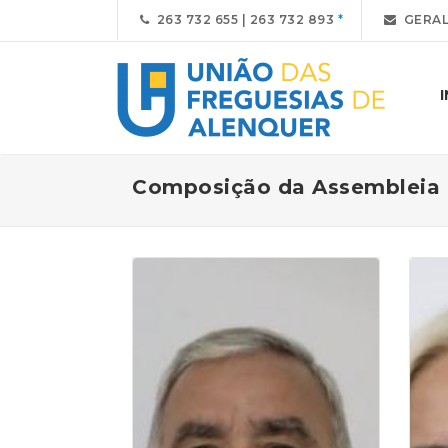
263 732 655 | 263 732 893
GERAL
Composição da Assembleia