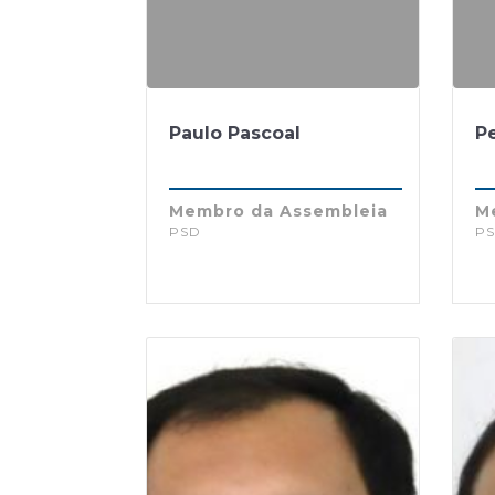
Paulo Pascoal
P
Membro da Assembleia
M
PSD
P