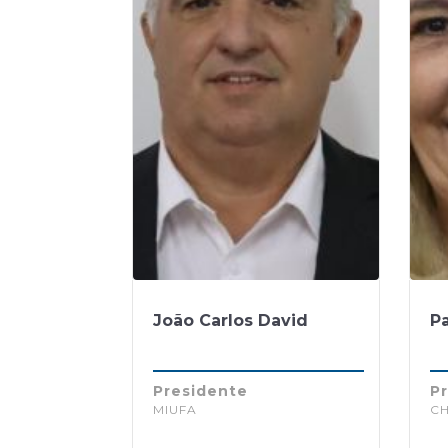
João Carlos David
Pa
Presidente
Pr
MIUFA
C