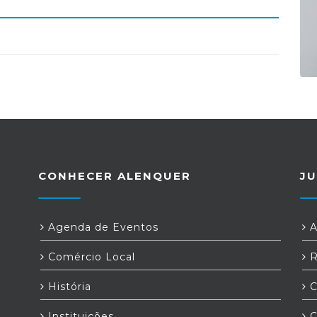
CONHECER ALENQUER
JU
Agenda de Eventos
A
Comércio Local
R
História
C
Instituições
C