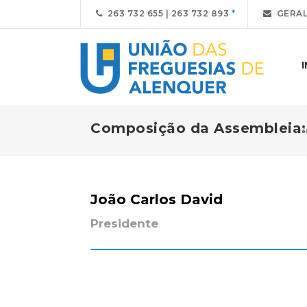
263 732 655 | 263 732 893
GERAL
Composição da Assembleia:
I
João Carlos David
Presidente