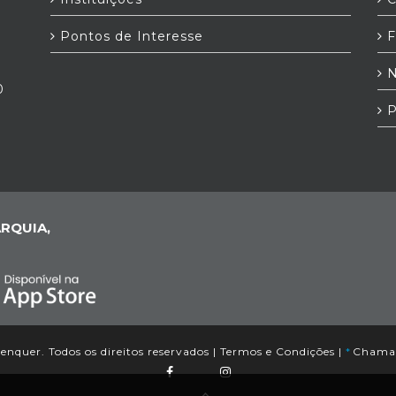
Pontos de Interesse
F
N
0
P
RQUIA,
nquer. Todos os direitos reservados |
Termos e Condições
|
*
Chamada