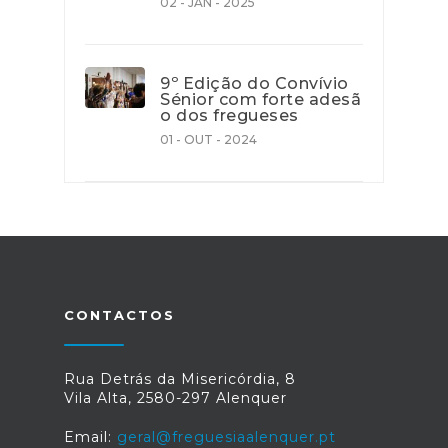
02 - JAN - 2025
9º Edição do Convívio
Sénior com forte adesã
o dos fregueses
01 - OUT - 2024
CONTACTOS
Rua Detrás da Misericórdia, 8
Vila Alta, 2580-297 Alenquer
Email:
geral@freguesiaalenquer.pt