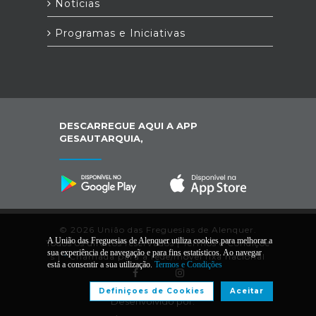
Notícias
Programas e Iniciativas
DESCARREGUE AQUI A APP
GESAUTARQUIA,
© 2026 União das Freguesias de Alenquer.
A União das Freguesias de Alenquer utiliza cookies para melhorar a
Todos os direitos reservados |
Termos e Condiçõe
sua experiência de navegação e para fins estatísticos. Ao navegar
s
|
*
Chamada para a rede/móvel fixa nacional
está a consentir a sua utilização.
Termos e Condições
Definiçoes de Cookies
Aceitar
Desenvolvido por: