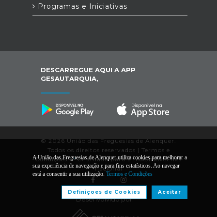
Programas e Iniciativas
DESCARREGUE AQUI A APP
GESAUTARQUIA,
© 2026 União das Freguesias de Alenquer.
Todos os direitos reservados |
Termos e
A União das Freguesias de Alenquer utiliza cookies para melhorar a
Condições
|
*
Chamada para a rede/móvel fixa
sua experiência de navegação e para fins estatísticos. Ao navegar
nacional
está a consentir a sua utilização.
Termos e Condições
Definiçoes de Cookies
Aceitar
Desenvolvido por: