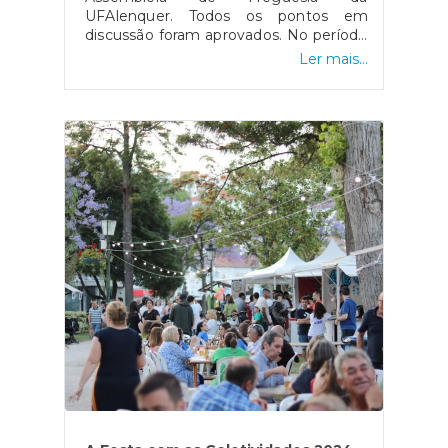
UFAlenquer. Todos os pontos em
discussão foram aprovados. No período
antes da ordem do dia, cada partido
Ler mais...
colocou as questões que achou
pertinente ao Executivo da
Freguesia. De notar que na ordem do
dia estava em debate os seguintes
pontos:Período de Intervenção do
PúblicoPeríodo de “Antes da Ordem
do Dia”Período da “Ordem do
Dia”Ponto 1: Análise, Discussão e
Votação da Ata da Assembleia de 13 de
Dezembro de 2023;Ponto 2: Análise,
Discussão e Votação da Ata da
Assembleia de 29 de Abril de
2024;Ponto 3: Discussão e Aprovação
da Minuta do Contrato
Interadministrativo Transportes
Escolares ano letivo 2024/2025.Como
habitualmente, as atas da Assembleia
estarão disponíveis na área para o
efeito no site da Freguesia.