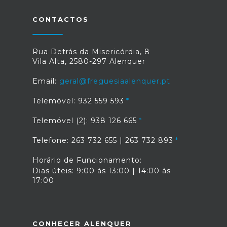
Agradecemos a todas as Coletividades
que, mais uma vez, estiveram
CONTACTOS
connosco, por todo o trabalho e
entreajuda e a todas as pessoas que
estiveram presentes nestes três
Rua Detrás da Misericórdia, 8
grandes dias de festa. Estamos de
Vila Alta, 2580-297 Alenquer
volta em 2025.
Email:
geral@freguesiaalenquer.pt
Telemóvel: 932 559 593
Telemóvel (2): 938 126 665
Telefone: 263 732 655 | 263 732 893
Horário de Funcionamento:
Dias úteis: 9:00 às 13:00 | 14:00 às
17:00
CONHECER ALENQUER