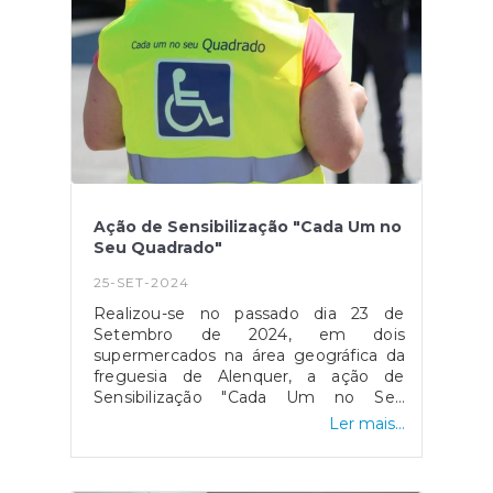
final de um dia importante para a
Freguesia e acima de tudo um dia feliz
para todos os nossos fregueses.
Ação de Sensibilização "Cada Um no
Seu Quadrado"
25-SET-2024
Realizou-se no passado dia 23 de
Setembro de 2024, em dois
supermercados na área geográfica da
freguesia de Alenquer, a ação de
Sensibilização "Cada Um no Seu
Quadrado" promovida pela União das
Ler mais...
Freguesias de Alenquer e a GNR -
Comando Territorial de Lisboa em
colaboração com a Associação de