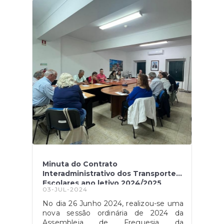
Apoio a Idoso e Jovens da Freguesia
de Meca. A ação teve como objetivo a
sensibilização dos fregueses, para o
estacionamento abusivo nos lugares
de estacionamento destinados a
pessoas portadoras de deficiência e
mobilidade reduzida.O Presidente
Paulo Matias, em representação da
Freguesia de Alenquer e com dois
elementos da GNR, estiveram a
distribuir folhetos a apelar ao bom
senso de todos para uma situação que,
infelizmente, é recorrente no dia a dia
destas pessoas.
Minuta do Contrato
Interadministrativo dos Transportes
Escolares ano letivo 2024/2025
03-JUL-2024
aprovado por unanimidade
No dia 26 Junho 2024, realizou-se uma
nova sessão ordinária de 2024 da
Assembleia de Freguesia da