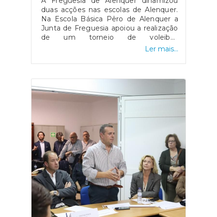
A Freguesia de Alenquer dinamizou
duas acções nas escolas de Alenquer.
Na Escola Básica Pêro de Alenquer a
Junta de Freguesia apoiou a realização
de um torneio de voleibol,
comparticipando os troféus da
Ler mais...
cerimónia de atribuição. Já na Escola
de Cheganças, o apoio materializou-se
numa ação cultural de ópera junto dos
alunos do primeiro ciclo.