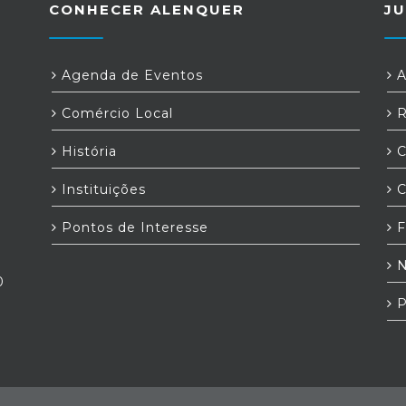
CONHECER ALENQUER
JU
Agenda de Eventos
A
Comércio Local
R
História
C
Instituições
C
Pontos de Interesse
F
N
0
P