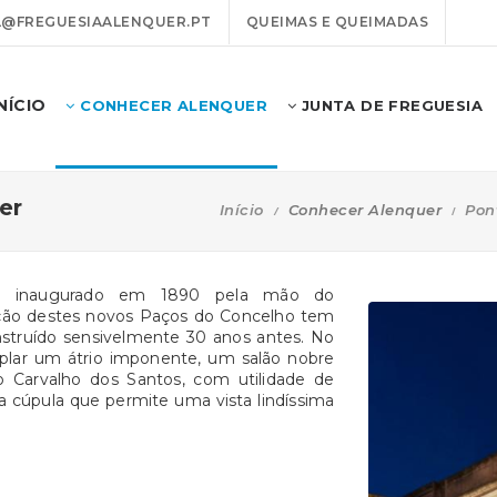
@FREGUESIAALENQUER.PT
QUEIMAS E QUEIMADAS
INÍCIO
CONHECER ALENQUER
JUNTA DE FREGUESIA
er
Início
Conhecer Alenquer
Pon
7 e inaugurado em 1890 pela mão do
iração destes novos Paços do Concelho tem
onstruído sensivelmente 30 anos antes. No
emplar um átrio imponente, um salão nobre
ilo Carvalho dos Santos, com utilidade de
ma cúpula que permite uma vista lindíssima
.