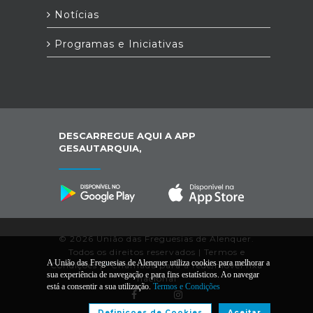
Notícias
Programas e Iniciativas
DESCARREGUE AQUI A APP
GESAUTARQUIA,
© 2026 União das Freguesias de Alenquer.
Todos os direitos reservados |
Termos e
A União das Freguesias de Alenquer utiliza cookies para melhorar a
Condições
|
*
Chamada para a rede/móvel fixa
sua experiência de navegação e para fins estatísticos. Ao navegar
nacional
está a consentir a sua utilização.
Termos e Condições
Definiçoes de Cookies
Aceitar