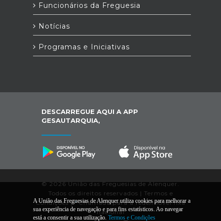
Funcionários da Freguesia
Notícias
Programas e Iniciativas
DESCARREGUE AQUI A APP
GESAUTARQUIA,
© 2026 União das Freguesias de Alenquer.
Todos os direitos reservados |
Termos e
A União das Freguesias de Alenquer utiliza cookies para melhorar a
Condições
|
*
Chamada para a rede/móvel fixa
sua experiência de navegação e para fins estatísticos. Ao navegar
nacional
está a consentir a sua utilização.
Termos e Condições