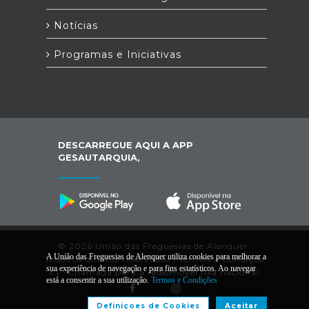
Notícias
Programas e Iniciativas
DESCARREGUE AQUI A APP
GESAUTARQUIA,
© 2026 União das Freguesias de Alenquer.
A União das Freguesias de Alenquer utiliza cookies para melhorar a
Todos os direitos reservados |
Termos e Condiçõe
sua experiência de navegação e para fins estatísticos. Ao navegar
s
|
*
Chamada para a rede/móvel fixa nacional
está a consentir a sua utilização.
Termos e Condições
Definiçoes de Cookies
Aceitar