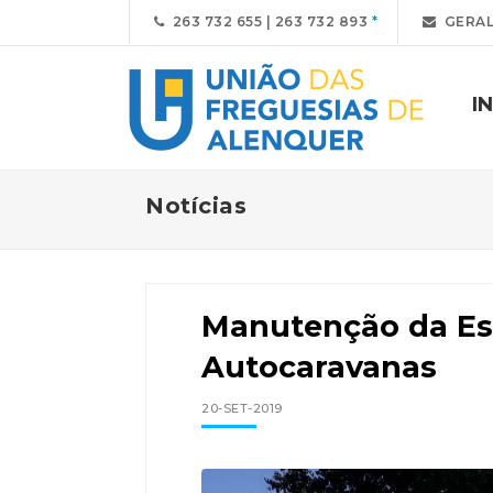
263 732 655 | 263 732 893
GERAL
I
Notícias
Manutenção da Est
Autocaravanas
20-SET-2019