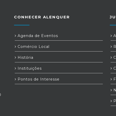
CONHECER ALENQUER
JU
Agenda de Eventos
A
Comércio Local
R
História
C
Instituições
C
Pontos de Interesse
F
N
0
P