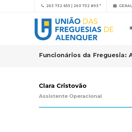
263 732 655 | 263 732 893
GERAL
Funcionários da Freguesia: 
Clara Cristovão
Assistente Operacional